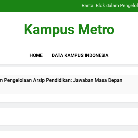
Kampus Merdeka: Mengatasi T
Rantai Blok dalam Pengelo
peran rangkaian blok dala
Meningkatkan Kualitas 
Kampus Merdeka: Mengatasi T
Kampus Metro
Rantai Blok dalam Pengelo
peran rangkaian blok dala
Meningkatkan Kualitas 
HOME
DATA KAMPUS INDONESIA
lolaan Arsip Pendidikan: Jawaban Masa Depan
peran ra
3 Months 
a