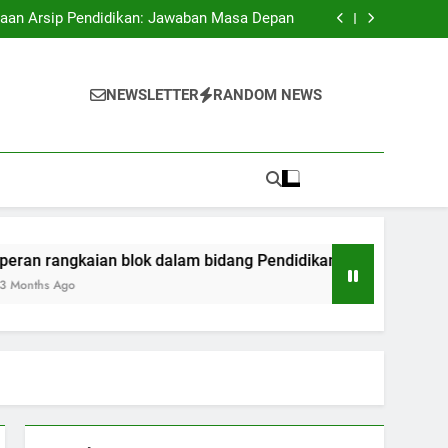
antangan Educasi pada Kepanitiaan Digital
laan Arsip Pendidikan: Jawaban Masa Depan
m bidang Pendidikan: Bermula dari Transaksi
sampai ijazah
Pendidikan Melalui Akreditasi Internasional
antangan Educasi pada Kepanitiaan Digital
laan Arsip Pendidikan: Jawaban Masa Depan
NEWSLETTER
RANDOM NEWS
m bidang Pendidikan: Bermula dari Transaksi
sampai ijazah
Pendidikan Melalui Akreditasi Internasional
ngkaian blok dalam bidang Pendidikan: Bermula dari Transaks
Ago