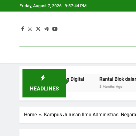
Skip
Friday, August 7, 2026
9:57:44 PM
to
content
asi pada Kepanitiaan Digital
Rantai Blok dalam Penge
3 Months Ago
HEADLINES
Home
Kampus Jurusan Ilmu Administrasi Negar