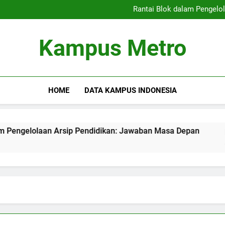
Kampus Merdeka: Mengatasi T
Rantai Blok dalam Pengelo
peran rangkaian blok dala
Meningkatkan Kualitas 
Kampus Merdeka: Mengatasi T
Kampus Metro
Rantai Blok dalam Pengelo
peran rangkaian blok dala
Meningkatkan Kualitas 
HOME
DATA KAMPUS INDONESIA
gelolaan Arsip Pendidikan: Jawaban Masa Depan
peran 
3 Month