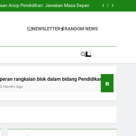
antangan Educasi pada Kepanitiaan Digital
laan Arsip Pendidikan: Jawaban Masa Depan
m bidang Pendidikan: Bermula dari Transaksi
sampai ijazah
Pendidikan Melalui Akreditasi Internasional
antangan Educasi pada Kepanitiaan Digital
laan Arsip Pendidikan: Jawaban Masa Depan
NEWSLETTER
RANDOM NEWS
m bidang Pendidikan: Bermula dari Transaksi
sampai ijazah
Pendidikan Melalui Akreditasi Internasional
rangkaian blok dalam bidang Pendidikan: Bermula dari Transa
s Ago