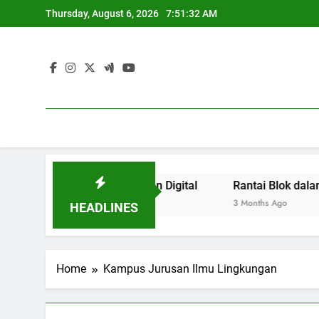
Skip
Thursday, August 6, 2026
7:51:32 AM
to
content
ucasi pada Kepanitiaan Digital
Rantai Blok dalam Pen
3 Months Ago
HEADLINES
Home
Kampus Jurusan Ilmu Lingkungan