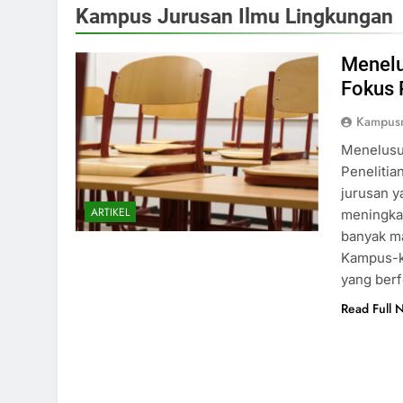
Kampus Jurusan Ilmu Lingkungan
Menelu
Fokus 
Kampus
Menelusu
Penelitia
jurusan y
ARTIKEL
meningka
banyak ma
Kampus-k
yang berf
Read Full 