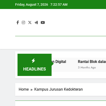
Skip
Friday, August 7, 2026
7:22:57 AM
to
content
asi pada Kepanitiaan Digital
Rantai Blok dalam Peng
3 Months Ago
HEADLINES
Home
Kampus Jurusan Kedokteran