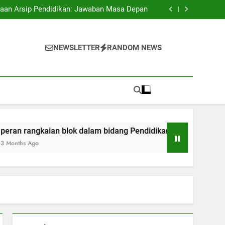
antangan Educasi pada Kepanitiaan Digital
laan Arsip Pendidikan: Jawaban Masa Depan
m bidang Pendidikan: Bermula dari Transaksi
sampai ijazah
Pendidikan Melalui Akreditasi Internasional
antangan Educasi pada Kepanitiaan Digital
laan Arsip Pendidikan: Jawaban Masa Depan
NEWSLETTER
RANDOM NEWS
m bidang Pendidikan: Bermula dari Transaksi
sampai ijazah
Pendidikan Melalui Akreditasi Internasional
ngkaian blok dalam bidang Pendidikan: Bermula dari Transaks
Ago