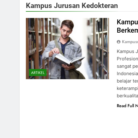
Kampus Jurusan Kedokteran
Kampus
Berkem
Kampus
Kampus J
Profesio
sangat pe
ARTIKEL
Indonesia
belajar t
keterampi
berkualit
Read Full 