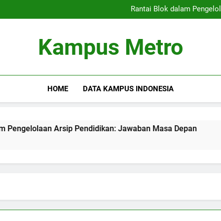
Kampus Merdeka: Mengatasi T
Rantai Blok dalam Pengelo
peran rangkaian blok dala
Meningkatkan Kualitas 
Kampus Merdeka: Mengatasi T
Kampus Metro
Rantai Blok dalam Pengelo
peran rangkaian blok dala
Meningkatkan Kualitas 
HOME
DATA KAMPUS INDONESIA
elolaan Arsip Pendidikan: Jawaban Masa Depan
peran ra
3 Months 