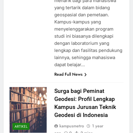
menarik bagi para mahasiswa
yang tertarik dalam bidang
geospasial dan pemetaan.
Kampus-kampus yang
menyelenggarakan program
studi ini biasanya dilengkapi
dengan laboratorium yang
lengkap dan fasilitas pendukung
lainnya, sehingga mahasiswa
dapat belajar…
Read Full News
Surga bagi Peminat
Geodesi: Profil Lengkap
Kampus Jurusan Teknik
Geodesi di Indonesia
kampusmetro
1 year
ARTIKEL