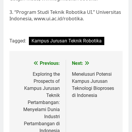
3. “Program Studi Teknik Robotika UI.” Universitas
Indonesia, www.ui.ac.id/robotika.
Tagged:
Kampus Jurusan Teknik Robotika
Post
Previous:
Next:
navigation
Exploring the
Menelusuri Potensi
Prospects of
Kampus Jurusan
Kampus Jurusan
Teknologi Bioproses
Teknik
di Indonesia
Pertambangan:
Menyelami Dunia
Industri
Pertambangan di
Indonesia