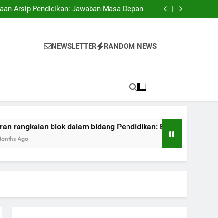
antangan Educasi pada Kepanitiaan Digital
laan Arsip Pendidikan: Jawaban Masa Depan
m bidang Pendidikan: Bermula dari Transaksi
sampai ijazah
Pendidikan Melalui Akreditasi Internasional
antangan Educasi pada Kepanitiaan Digital
laan Arsip Pendidikan: Jawaban Masa Depan
NEWSLETTER
RANDOM NEWS
m bidang Pendidikan: Bermula dari Transaksi
sampai ijazah
Pendidikan Melalui Akreditasi Internasional
ian blok dalam bidang Pendidikan: Bermula dari Transaksi sam