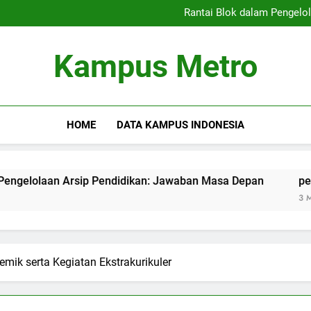
Kampus Merdeka: Mengatasi T
Rantai Blok dalam Pengelo
peran rangkaian blok dala
Meningkatkan Kualitas 
Kampus Merdeka: Mengatasi T
Kampus Metro
Rantai Blok dalam Pengelo
peran rangkaian blok dala
Meningkatkan Kualitas 
HOME
DATA KAMPUS INDONESIA
an Arsip Pendidikan: Jawaban Masa Depan
peran rangka
3 Months Ago
ik serta Kegiatan Ekstrakurikuler