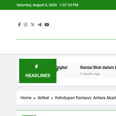
Skip
Saturday, August 8, 2026
1:07:34 PM
to
content
pada Kepanitiaan Digital
Rantai Blok dalam Pengelola
3 Months Ago
HEADLINES
Home
Artikel
Kehidupan Kampus: Antara Akadem