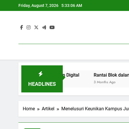
Skip
Friday, August 7, 2026
5:33:07 AM
to
content
pada Kepanitiaan Digital
Rantai Blok dalam Pengelola
3 Months Ago
HEADLINES
Home
Artikel
Menelusuri Keunikan Kampus Jur