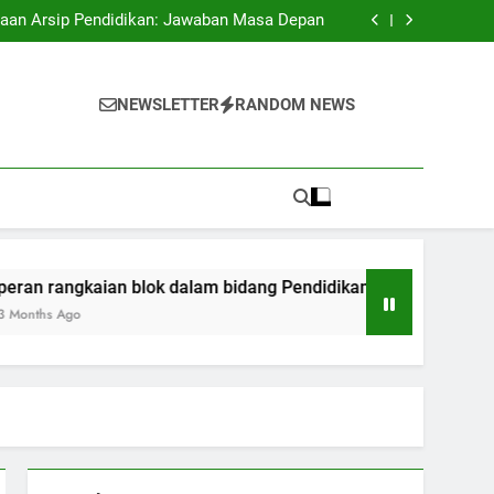
antangan Educasi pada Kepanitiaan Digital
laan Arsip Pendidikan: Jawaban Masa Depan
m bidang Pendidikan: Bermula dari Transaksi
sampai ijazah
Pendidikan Melalui Akreditasi Internasional
antangan Educasi pada Kepanitiaan Digital
laan Arsip Pendidikan: Jawaban Masa Depan
NEWSLETTER
RANDOM NEWS
m bidang Pendidikan: Bermula dari Transaksi
sampai ijazah
Pendidikan Melalui Akreditasi Internasional
ian blok dalam bidang Pendidikan: Bermula dari Transaksi sam