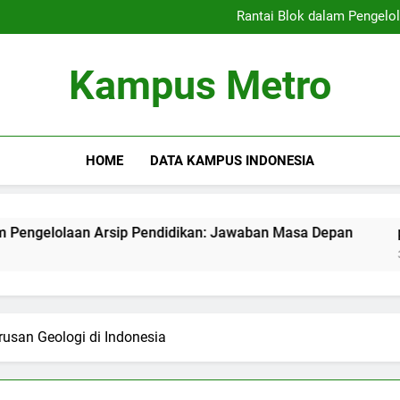
Kampus Merdeka: Mengatasi T
Rantai Blok dalam Pengelo
peran rangkaian blok dala
Meningkatkan Kualitas 
Kampus Merdeka: Mengatasi T
Kampus Metro
Rantai Blok dalam Pengelo
peran rangkaian blok dala
Meningkatkan Kualitas 
HOME
DATA KAMPUS INDONESIA
an Arsip Pendidikan: Jawaban Masa Depan
peran rangka
3 Months Ago
usan Geologi di Indonesia