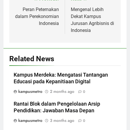
Post
navigation
Peran Peternakan
Mengenal Lebih
dalam Perekonomian
Dekat Kampus
Indonesia
Jurusan Agribisnis di
Indonesia
Related News
Kampus Merdeka: Mengatasi Tantangan
Educasi pada Kepanitiaan Digital
kampusmetro
2 months ago
0
Rantai Blok dalam Pengelolaan Arsip
Pendidikan: Jawaban Masa Depan
kampusmetro
3 months ago
0