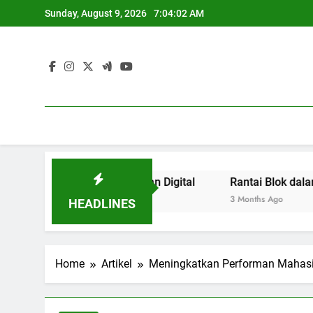
Skip
Sunday, August 9, 2026
7:04:02 AM
to
content
si pada Kepanitiaan Digital
Rantai Blok dalam Pengel
3 Months Ago
HEADLINES
Home
Artikel
Meningkatkan Performan Mahasi