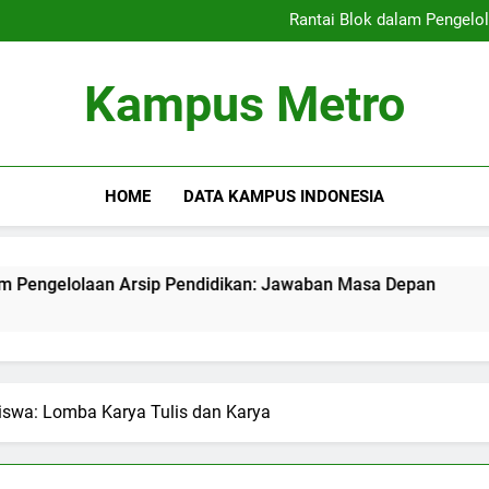
Kampus Merdeka: Mengatasi T
Rantai Blok dalam Pengelo
peran rangkaian blok dala
Meningkatkan Kualitas 
Kampus Merdeka: Mengatasi T
Kampus Metro
Rantai Blok dalam Pengelo
peran rangkaian blok dala
Meningkatkan Kualitas 
HOME
DATA KAMPUS INDONESIA
olaan Arsip Pendidikan: Jawaban Masa Depan
peran ran
3 Months Ag
swa: Lomba Karya Tulis dan Karya